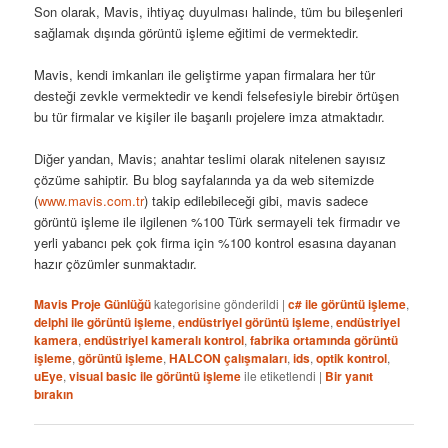
Son olarak, Mavis, ihtiyaç duyulması halinde, tüm bu bileşenleri
sağlamak dışında görüntü işleme eğitimi de vermektedir.
Mavis, kendi imkanları ile geliştirme yapan firmalara her tür
desteği zevkle vermektedir ve kendi felsefesiyle birebir örtüşen
bu tür firmalar ve kişiler ile başarılı projelere imza atmaktadır.
Diğer yandan, Mavis; anahtar teslimi olarak nitelenen sayısız
çözüme sahiptir. Bu blog sayfalarında ya da web sitemizde
(
www.mavis.com.tr
) takip edilebileceği gibi, mavis sadece
görüntü işleme ile ilgilenen %100 Türk sermayeli tek firmadır ve
yerli yabancı pek çok firma için %100 kontrol esasına dayanan
hazır çözümler sunmaktadır.
Mavis Proje Günlüğü
kategorisine gönderildi
|
c# ile görüntü işleme
,
delphi ile görüntü işleme
,
endüstriyel görüntü işleme
,
endüstriyel
kamera
,
endüstriyel kameralı kontrol
,
fabrika ortamında görüntü
işleme
,
görüntü işleme
,
HALCON çalışmaları
,
ids
,
optik kontrol
,
uEye
,
visual basic ile görüntü işleme
ile etiketlendi
|
Bir yanıt
bırakın