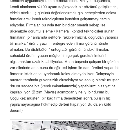
kendileri uygulamayı tercih etmektedirler. Maliyeti düşürmek,
kendi alanlarına %100 uyum sağlayacak bir çözümü geliştirmek,
eldeki nitelikli iş gücünü değerlendirmek gibi sebeplerden dolayı
firmalar artık kendi teknolojilerini kendileri geliştirmeyi tercih
ediyorlar. Firmaları bu yola iten bir diğer önemli sebep ise
ülkemizde görüntü işleme / kameralı kontrol teknolojileri sunan
firmaların (bir anlamda sektörel rakiplerimizin), doğrudan yabancı
bir marka / ürün / yazılım entegre eden firma görünümünde
olmaları. Bu distribütör / entegratör görünümündeki firmalar,
sahadaki üretim yapan müşterinin gerçek gereksinimlerini
algılamaktan uzak kalabiliyorlar. Masa başında çalışan bir çözüm
var ellerinde ama bunu örneğin ısıl işlem ile cam üretimi yapan bir
firmanın isteklerine uyarlamak kolay olmayabiliyor. Dolayısıyla
müşteri tarafında güvensizlik oluşabiliyor ve sonuç olarak müşteri
“bu işi sadece biz (kendi imkanlarımızla) yapabiliriz” hissiyatına
kapılabiliyor. (Bizim (Mavis) açımızdan yine iyi bir durum bu.
Çoğu kez müşteri, bir kaç firma denedikten sonra bu işin hiç
yapılamayacağına hükmedip defteri kapatıyor. Bu da en kötü
durum!)