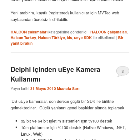
Yeni arabirim, kayıtlı (registered) kullanıcılar için MVTec web
sayfasından ücretsiz indirilebilir.
HALCON çalışmaları
kategorisine gönderildi
|
HALCON çalışmaları
,
Halcon Turkey
,
Halcon Türkiye
,
ids
,
ueye SDK
ile etiketlendi
|
Bir
yanıt bırakın
Delphi içinden uEye Kamera
3
Kullanımı
Yayın tarihi
31 Mayıs 2010
Mustafa Sarı
iDS uEye kameralar, son derece güçlü bir SDK ile birlikte
gelmektedirler. Güçlü yanlarını genel başlıklar altında toplarsak
32 bit ve 64 bit işletim sistemleri için %100 destek
Tüm platformlar için %100 destek (Native Windows, .NET,
Linux, Web)