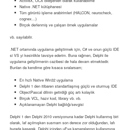
ActiveX, OCX bileşenleri olarak kullanabilme
Native .NET kütüphanesi
Tüm görüntü işleme arabirimleri (HALCON, neurocheck,
cognex…)
Birçok derlenmiş ve çalışan örnek uygulamalar
vb. sayılabilir.
.NET ortamında uygulama geliştirmek için, C# ve onun güçlü IDE
si VS yi kesinlikle tavsiye ederim. Buna rağmen, Delphi ile
uygulama geliştirmenin cazibesi de hala devam etmektedir.
Bunları da kendime göre kısaca sıralarsam;
En hızlı Native Win32 uygulama
Delphi 1 den itibaren standartlaşmış güçlü ve oturmuş IDE
ObjectPascal dilinin getirdiği güç artı kolaylık
Birçok VCL, hazır kod, library vb. vb.
Açıklanamayan Delphi bağlılığı/sevgisi
Delphi 1 den Delphi 2010 versiyonuna kadar Delphi kullanmış biri
olarak, laf açılmışken susmam son derece zor olduğundan, lafı
burada keserek, Delphi içinden uEye kameralarının kullanımına