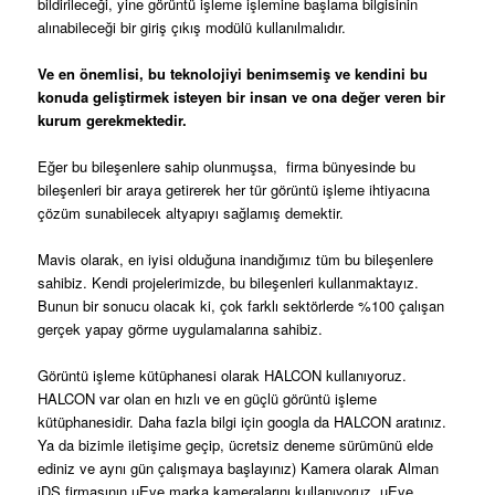
bildirileceği, yine görüntü işleme işlemine başlama bilgisinin
alınabileceği bir giriş çıkış modülü kullanılmalıdır.
Ve en önemlisi, bu teknolojiyi benimsemiş ve kendini bu
konuda geliştirmek isteyen bir insan ve ona değer veren bir
kurum gerekmektedir.
Eğer bu bileşenlere sahip olunmuşsa, firma bünyesinde bu
bileşenleri bir araya getirerek her tür görüntü işleme ihtiyacına
çözüm sunabilecek altyapıyı sağlamış demektir.
Mavis olarak, en iyisi olduğuna inandığımız tüm bu bileşenlere
sahibiz. Kendi projelerimizde, bu bileşenleri kullanmaktayız.
Bunun bir sonucu olacak ki, çok farklı sektörlerde %100 çalışan
gerçek yapay görme uygulamalarına sahibiz.
Görüntü işleme kütüphanesi olarak HALCON kullanıyoruz.
HALCON var olan en hızlı ve en güçlü görüntü işleme
kütüphanesidir. Daha fazla bilgi için googla da HALCON aratınız.
Ya da bizimle iletişime geçip, ücretsiz deneme sürümünü elde
ediniz ve aynı gün çalışmaya başlayınız)
Kamera olarak Alman
iDS firmasının uEye marka kameralarını kullanıyoruz. uEye,