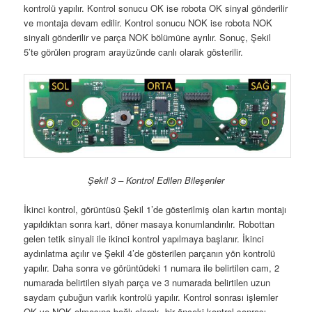
kontrolü yapılır. Kontrol sonucu OK ise robota OK sinyal gönderilir
ve montaja devam edilir. Kontrol sonucu NOK ise robota NOK
sinyali gönderilir ve parça NOK bölümüne ayrılır. Sonuç, Şekil
5’te görülen program arayüzünde canlı olarak gösterilir.
Şekil 3 – Kontrol Edilen Bileşenler
İkinci kontrol, görüntüsü Şekil 1’de gösterilmiş olan kartın montajı
yapıldıktan sonra kart, döner masaya konumlandırılır. Robottan
gelen tetik sinyali ile ikinci kontrol yapılmaya başlanır. İkinci
aydınlatma açılır ve Şekil 4’de gösterilen parçanın yön kontrolü
yapılır. Daha sonra ve görüntüdeki 1 numara ile belirtilen cam, 2
numarada belirtilen siyah parça ve 3 numarada belirtilen uzun
saydam çubuğun varlık kontrolü yapılır. Kontrol sonrası işlemler
OK ve NOK olmasına bağlı olarak, bir önceki kontrol sonrası