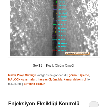
Şekil 3 – Kesik Ölçüm Örneği
Mavis Proje Günlüğü
kategorisine gönderildi
|
görüntü işleme
,
HALCON çalışmaları
,
hassas ölçüm
,
ids
,
kameralı kontrol
ile
etiketlendi
|
Bir yanıt bırakın
Enjeksiyon Eksikliği Kontrolü