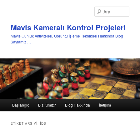
Ara
Mavis Kameralı Kontrol Projeleri
Mavis Günlük Aktiviteleri, Görüntü İşleme Teknikleri Hakkında Blog
Sayfamız …
Ana
Başlangıç
Biz Kimiz?
Blog Hakkında
İletişim
Birincil
İkincil
menü
içeriğe
içeriğe
ETIKET ARŞIVI:
IDS
geç
geç