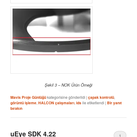
Şekil 3 – NOK Ürün Örneği
Mavis Proje Günlüğü
kategorisine gönderildi
|
çapak kontrolü
,
görüntü işleme
,
HALCON çalışmaları
,
ids
ile etiketlendi
|
Bir yanıt
bırakın
uEye SDK 4.22
1