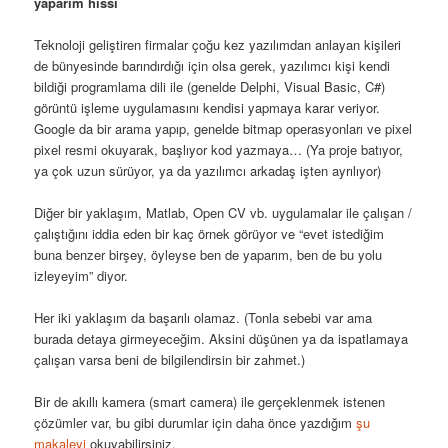
yaparım hissi
Teknoloji geliştiren firmalar çoğu kez yazılımdan anlayan kişileri
de bünyesinde barındırdığı için olsa gerek, yazılımcı kişi kendi
bildiği programlama dili ile (genelde Delphi, Visual Basic, C#)
görüntü işleme uygulamasını kendisi yapmaya karar veriyor.
Google da bir arama yapıp, genelde bitmap operasyonları ve pixel
pixel resmi okuyarak, başlıyor kod yazmaya… (Ya proje batıyor,
ya çok uzun sürüyor, ya da yazılımcı arkadaş işten ayrılıyor)
Diğer bir yaklaşım, Matlab, Open CV vb. uygulamalar ile çalışan /
çalıştığını iddia eden bir kaç örnek görüyor ve “evet istediğim
buna benzer birşey, öyleyse ben de yaparım, ben de bu yolu
izleyeyim” diyor.
Her iki yaklaşım da başarılı olamaz. (Tonla sebebi var ama
burada detaya girmeyeceğim. Aksini düşünen ya da ispatlamaya
çalışan varsa beni de bilgilendirsin bir zahmet.)
Bir de akıllı kamera (smart camera) ile gerçeklenmek istenen
çözümler var, bu gibi durumlar için daha önce yazdığım
şu
makaleyi
okuyabilirsiniz.