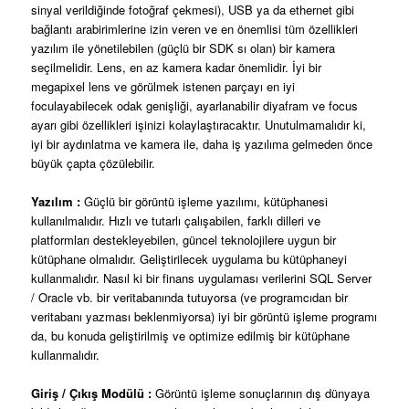
sinyal verildiğinde fotoğraf çekmesi), USB ya da ethernet gibi
bağlantı arabirimlerine izin veren ve en önemlisi tüm özellikleri
yazılım ile yönetilebilen (güçlü bir SDK sı olan) bir kamera
seçilmelidir. Lens, en az kamera kadar önemlidir. İyi bir
megapixel lens ve görülmek istenen parçayı en iyi
foculayabilecek odak genişliği, ayarlanabilir diyafram ve focus
ayarı gibi özellikleri işinizi kolaylaştıracaktır. Unutulmamalıdır ki,
iyi bir aydınlatma ve kamera ile, daha iş yazılıma gelmeden önce
büyük çapta çözülebilir.
Yazılım :
Güçlü bir görüntü işleme yazılımı, kütüphanesi
kullanılmalıdır. Hızlı ve tutarlı çalışabilen, farklı dilleri ve
platformları destekleyebilen, güncel teknolojilere uygun bir
kütüphane olmalıdır. Geliştirilecek uygulama bu kütüphaneyi
kullanmalıdır. Nasıl ki bir finans uygulaması verilerini SQL Server
/ Oracle vb. bir veritabanında tutuyorsa (ve programcıdan bir
veritabanı yazması beklenmiyorsa) iyi bir görüntü işleme programı
da, bu konuda geliştirilmiş ve optimize edilmiş bir kütüphane
kullanmalıdır.
Giriş / Çıkış Modülü :
Görüntü işleme sonuçlarının dış dünyaya