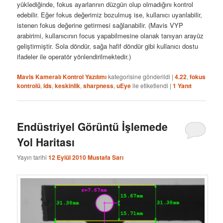
yüklediğinde, fokus ayarlarının düzgün olup olmadığını kontrol
edebilir. Eğer fokus değerimiz bozulmuş ise, kullanıcı uyarılabilir,
istenen fokus değerine getirmesi sağlanabilir. (Mavis VYP
arabirimi, kullanıcının focus yapabilmesine olanak tanıyan arayüz
geliştirmiştir. Sola döndür, sağa hafif döndür gibi kullanıcı dostu
ifadeler ile operatör yönlendirilmektedir.)
Mavis Kameralı Kontrol Yazılımı
kategorisine gönderildi
|
4.22
,
fokus
kontrolü
,
ids
,
keskinlik
,
sharpness
,
uEye
ile etiketlendi
|
1
Yanıt
Endüstriyel Görüntü İşlemede
Yol Haritası
Yayın tarihi
12 Eylül 2010
Mustafa Sarı