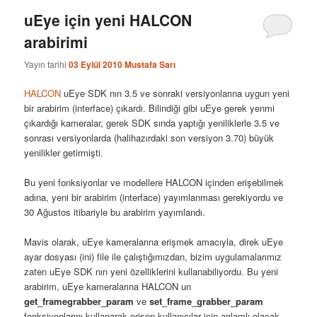
uEye için yeni HALCON
arabirimi
Yayın tarihi
03 Eylül 2010
Mustafa Sarı
HALCON
uEye SDK nın 3.5 ve sonraki versiyonlarına uygun yeni
bir arabirim (interface) çıkardı. Bilindiği gibi uEye gerek yenmi
çıkardığı kameralar, gerek SDK sında yaptığı yeniliklerle 3.5 ve
sonrası versiyonlarda (halihazırdaki son versiyon 3.70) büyük
yenilikler getirmişti.
Bu yeni fonksiyonlar ve modellere HALCON içinden erişebilmek
adına, yeni bir arabirim (interface) yayımlanması gerekiyordu ve
30 Ağustos itibariyle bu arabirim yayımlandı.
Mavis olarak, uEye kameralarına erişmek amacıyla, direk uEye
ayar dosyası (ini) file ile çalıştığımızdan, bizim uygulamalarımız
zaten uEye SDK nın yeni özelliklerini kullanabiliyordu. Bu yeni
arabirim, uEye kameralarına HALCON un
get_framegrabber_param
ve
set_frame_grabber_param
fonksiyonlarını kullanarak erişen kullanıcılar için anlamlı olacak.