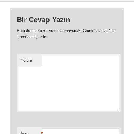
Bir Cevap Yazın
E-posta hesabınız yayımlanmayacak.
Gerekli alanlar
*
ile
işaretlenmişlerdir
Yorum
*
İsim