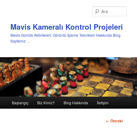
Ara
Mavis Kameralı Kontrol Projeleri
Mavis Günlük Aktiviteleri, Görüntü İşleme Teknikleri Hakkında Blog
Sayfamız …
Ana
Başlangıç
Biz Kimiz?
Blog Hakkında
İletişim
Birincil
menü
içeriğe
Görsel
← Önceki
dolaşım
geç