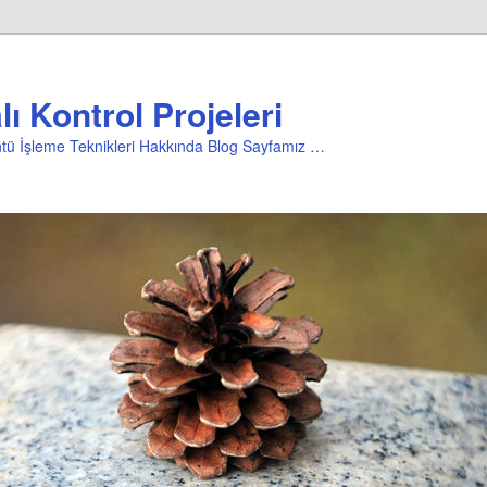
ı Kontrol Projeleri
üntü İşleme Teknikleri Hakkında Blog Sayfamız …