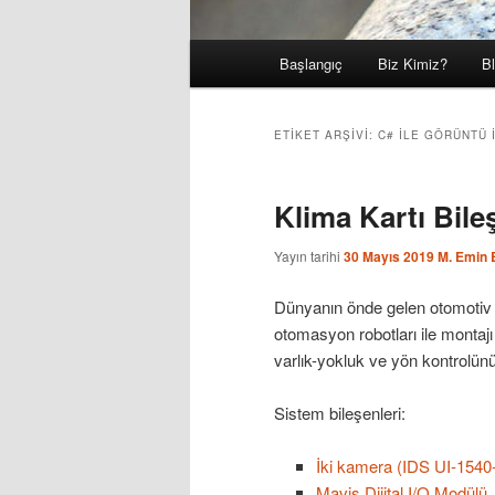
Ana
Başlangıç
Biz Kimiz?
B
Birincil
İkincil
menü
içeriğe
içeriğe
ETIKET ARŞIVI:
C# ILE GÖRÜNTÜ 
geç
geç
Klima Kartı Bile
Yayın tarihi
30 Mayıs 2019
M. Emin 
Dünyanın önde gelen otomotiv p
otomasyon robotları ile montajı 
varlık-yokluk ve yön kontrolün
Sistem bileşenleri:
İki kamera (IDS UI-154
Mavis Dijital I/O Modülü