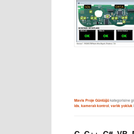
Mavis Proje Günlüğü
kategorisine g
ids
,
kameralı kontrol
,
varlık yokluk
C, C++, C#, VB, 