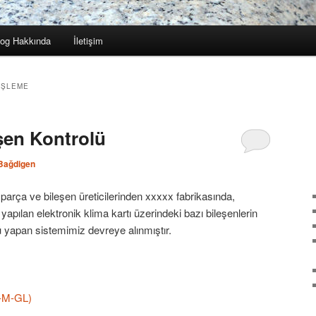
log Hakkında
İletişim
IŞLEME
şen Kontrolü
Bağdigen
arça ve bileşen üreticilerinden xxxxx fabrikasında,
yapılan elektronik klima kartı üzerindeki bazı bileşenlerin
ü yapan sistemimiz devreye alınmıştır.
0-M-GL)