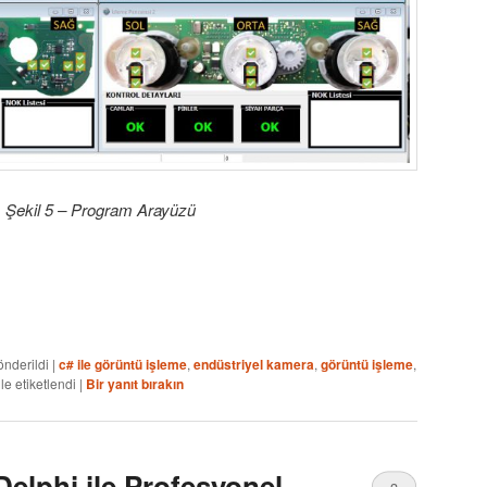
Şekil 5 – Program Arayüzü
önderildi
|
c# ile görüntü işleme
,
endüstriyel kamera
,
görüntü işleme
,
ile etiketlendi
|
Bir yanıt bırakın
Delphi ile Profesyonel