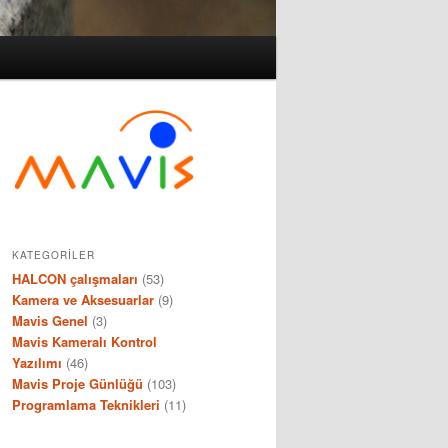
KATEGORILER
HALCON çalışmaları
(53)
Kamera ve Aksesuarlar
(9)
Mavis Genel
(3)
Mavis Kameralı Kontrol
Yazılımı
(46)
Mavis Proje Günlüğü
(103)
Programlama Teknikleri
(11)