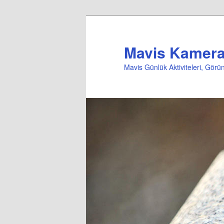
Mavis Kameral
Mavis Günlük Aktiviteleri, Gör