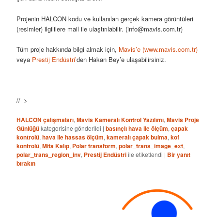
Projenin HALCON kodu ve kullanılan gerçek kamera görüntüleri
(resimler) ilgililere mail ile ulaştırılabilir. (info@mavis.com.tr)
Tüm proje hakkında bilgi almak için,
Mavis’e (www.mavis.com.tr)
veya
Prestij Endüstri’
den Hakan Bey’e ulaşabilirsiniz.
//–>
HALCON çalışmaları
,
Mavis Kameralı Kontrol Yazılımı
,
Mavis Proje
Günlüğü
kategorisine gönderildi
|
basınçlı hava ile ölçüm
,
çapak
kontrolü
,
hava ile hassas ölçüm
,
kameralı çapak bulma
,
kof
kontrolü
,
Mita Kalıp
,
Polar transform
,
polar_trans_image_ext
,
polar_trans_region_inv
,
Prestij Endüstri
ile etiketlendi
|
Bir yanıt
bırakın