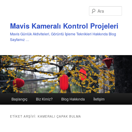
Ara
Mavis Kameralı Kontrol Projeleri
Mavis Günlük Aktiviteleri, Görüntü İşleme Teknikleri Hakkında Blog
Sayfamız …
Ana
Başlangıç
Biz Kimiz?
Blog Hakkında
İletişim
Birincil
İkincil
menü
içeriğe
içeriğe
ETIKET ARŞIVI:
KAMERALI ÇAPAK BULMA
geç
geç