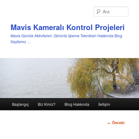
Ara
Mavis Kameralı Kontrol Projeleri
Mavis Günlük Aktiviteleri, Görüntü İşleme Teknikleri Hakkında Blog
Sayfamız …
Ana
Başlangıç
Biz Kimiz?
Blog Hakkında
İletişim
Birincil
menü
içeriğe
Görsel
← Önceki
dolaşım
geç