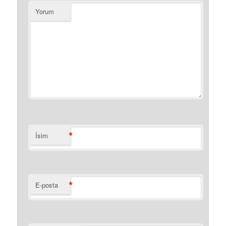
Yorum
*
İsim
*
E-posta