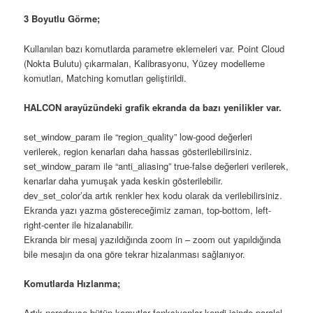
3 Boyutlu Görme;
Kullanılan bazı komutlarda parametre eklemeleri var. Point Cloud
(Nokta Bulutu) çıkarmaları, Kalibrasyonu, Yüzey modelleme
komutları, Matching komutları geliştirildi.
HALCON arayüzündeki grafik ekranda da bazı yenilikler var.
set_window_param ile “region_quality” low-good değerleri
verilerek, region kenarları daha hassas gösterilebilirsiniz.
set_window_param ile “anti_aliasing” true-false değerleri verilerek,
kenarlar daha yumuşak yada keskin gösterilebilir.
dev_set_color’da artık renkler hex kodu olarak da verilebilirsiniz.
Ekranda yazı yazma göstereceğimiz zaman, top-bottom, left-
right-center ile hizalanabilir.
Ekranda bir mesaj yazıldığında zoom in – zoom out yapıldığında
bile mesajın da ona göre tekrar hizalanması sağlanıyor.
Komutlarda Hızlanma;
Artık neredeyse bütün komutlar fonksiyonlar kendi içinde paralel