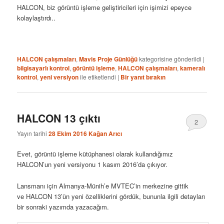
HALCON, biz görüntü işleme geliştiricileri için işimizi epeyce
kolaylaştırdı..
HALCON çalışmaları
,
Mavis Proje Günlüğü
kategorisine gönderildi
|
bilgisayarlı kontrol
,
görüntü işleme
,
HALCON çalışmaları
,
kameralı
kontrol
,
yeni versiyon
ile etiketlendi
|
Bir yanıt bırakın
HALCON 13 çıktı
2
Yayın tarihi
28 Ekim 2016
Kağan Arıcı
Evet, görüntü işleme kütüphanesi olarak kullandığımız
HALCON’un yeni versiyonu 1 kasım 2016’da çıkıyor.
Lansmanı için Almanya-Münih’e MVTEC’in merkezine gittik
ve HALCON 13’ün yeni özelliklerini gördük, bununla ilgili detayları
bir sonraki yazımda yazacağım.