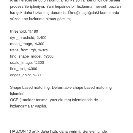
process ile işleniyor. Yani hepsinde bir hızlanma mevcut, bazıları
ise çok daha hızlanmış durumda. Örneğin aşağıdaki komutlarda
yüzde kaç hızlanma olmuş görelim;
threshold, %180
dyn_threshold, %400
mean_image, %300
trans_from_rgb, %325
find_shape_model, %300
scale_image, %300
find_text, %300
edges_color, %80
Shape based matching, Deformable shape based matching
işlemleri,
OCR (karakter tanıma, yazı okuma) işlemlerinde de
hızlandırmalar yapıldı.
HALCON 13 artık daha hızlı, daha verimli. Seneler içinde