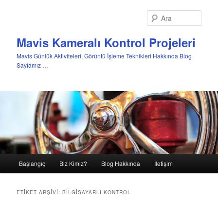
Ara
Mavis Kameralı Kontrol Projeleri
Mavis Günlük Aktiviteleri, Görüntü İşleme Teknikleri Hakkında Blog
Sayfamız …
Ana
Başlangıç
Biz Kimiz?
Blog Hakkında
İletişim
Birincil
İkincil
menü
içeriğe
içeriğe
ETIKET ARŞIVI:
BILGISAYARLI KONTROL
geç
geç