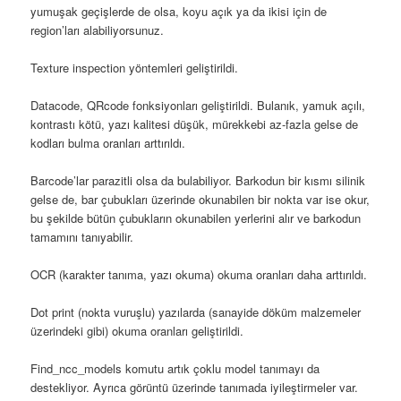
yumuşak geçişlerde de olsa, koyu açık ya da ikisi için de
region’ları alabiliyorsunuz.
Texture inspection yöntemleri geliştirildi.
Datacode, QRcode fonksiyonları geliştirildi. Bulanık, yamuk açılı,
kontrastı kötü, yazı kalitesi düşük, mürekkebi az-fazla gelse de
kodları bulma oranları arttırıldı.
Barcode’lar parazitli olsa da bulabiliyor. Barkodun bir kısmı silinik
gelse de, bar çubukları üzerinde okunabilen bir nokta var ise okur,
bu şekilde bütün çubukların okunabilen yerlerini alır ve barkodun
tamamını tanıyabilir.
OCR (karakter tanıma, yazı okuma) okuma oranları daha arttırıldı.
Dot print (nokta vuruşlu) yazılarda (sanayide döküm malzemeler
üzerindeki gibi) okuma oranları geliştirildi.
Find_ncc_models komutu artık çoklu model tanımayı da
destekliyor. Ayrıca görüntü üzerinde tanımada iyileştirmeler var.