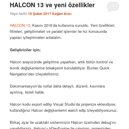
HALCON 13 ve yeni özellikler
Yayın tarihi
10 Şubat 2017
Kağan Arıcı
HALCON 13
, Kasım 2016’da kullanıma sunuldu. Yeni özellikleri,
filtreleri, geliştirmeleri ve paralel işlemler ile hız konusunda
yapılan iyileştirmeleri anlatalım.
Geliştiriciler için;
Halcon arayüzünde geliştirme yaparken, artık bütün kontrol ve
ikonik değişkenlerine breakpoint konulabiliyor. Bunları Quick
Navigation’dan izleyebilirsiniz.
Dokümantasyon’da notlar daha detaylı, düzenli, kısımlara
ayrılmış, listeli halde.
Halcon kodu export edilip Visual Studio’da projenize eklendiyse,
kullandığınız Halcon değişkenlerini watch edip izleyebiliyorsunuz.
Birkaç ayar ile uzaktaki sisteminizin Halcon üzerinden debug’ını
yapabilirsiniz. Halcon’u hDevEngine ile çalıştırıp, projenizden