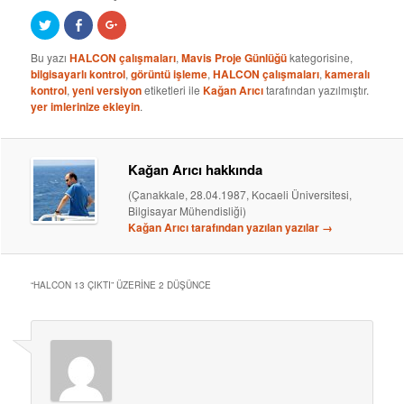
Twitter
Facebook
Google+
üzerinde
üzerinde
üzerinde
paylaşmak
paylaş
paylaşmak
için
(Yeni
için
Bu yazı
HALCON çalışmaları
,
Mavis Proje Günlüğü
kategorisine,
tıklayın
pencerede
tıklayın
bilgisayarlı kontrol
,
görüntü işleme
,
HALCON çalışmaları
,
kameralı
(Yeni
açılır)
(Yeni
pencerede
pencerede
kontrol
,
yeni versiyon
etiketleri ile
Kağan Arıcı
tarafından yazılmıştır.
açılır)
açılır)
yer imlerinize ekleyin
.
Kağan Arıcı hakkında
(Çanakkale, 28.04.1987, Kocaeli Üniversitesi,
Bilgisayar Mühendisliği)
Kağan Arıcı tarafından yazılan yazılar
→
“
HALCON 13 ÇIKTI
” ÜZERINE 2 DÜŞÜNCE