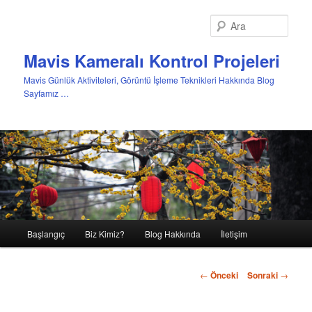
Ara
Mavis Kameralı Kontrol Projeleri
Mavis Günlük Aktiviteleri, Görüntü İşleme Teknikleri Hakkında Blog
Sayfamız …
Ana
Başlangıç
Biz Kimiz?
Blog Hakkında
İletişim
Birincil
menü
içeriğe
←
Önceki
Sonraki
→
geç