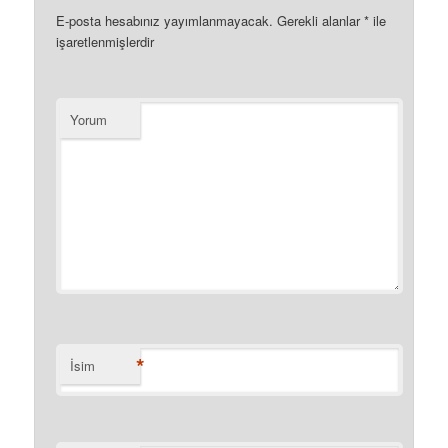
E-posta hesabınız yayımlanmayacak.
Gerekli alanlar
*
ile
işaretlenmişlerdir
Yorum
*
İsim