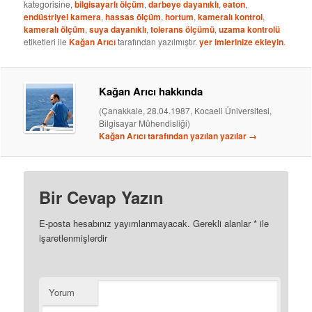
kategorisine,
bilgisayarlı ölçüm
,
darbeye dayanıklı
,
eaton
,
(Yeni
açılır)
(Yeni
pencerede
pencerede
endüstriyel kamera
,
hassas ölçüm
,
hortum
,
kameralı kontrol
,
açılır)
açılır)
kameralı ölçüm
,
suya dayanıklı
,
tolerans ölçümü
,
uzama kontrolü
etiketleri ile
Kağan Arıcı
tarafından yazılmıştır.
yer imlerinize ekleyin
.
Kağan Arıcı hakkında
(Çanakkale, 28.04.1987, Kocaeli Üniversitesi,
Bilgisayar Mühendisliği)
Kağan Arıcı tarafından yazılan yazılar
→
Bir Cevap Yazın
E-posta hesabınız yayımlanmayacak.
Gerekli alanlar
*
ile
işaretlenmişlerdir
Yorum