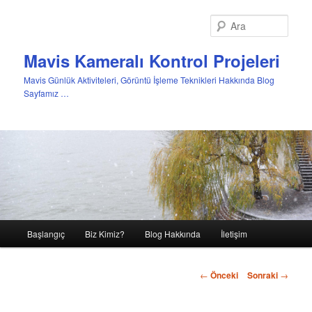
Ara
Mavis Kameralı Kontrol Projeleri
Mavis Günlük Aktiviteleri, Görüntü İşleme Teknikleri Hakkında Blog
Sayfamız …
Ana
Başlangıç
Biz Kimiz?
Blog Hakkında
İletişim
Birincil
menü
içeriğe
←
Önceki
Sonraki
→
geç