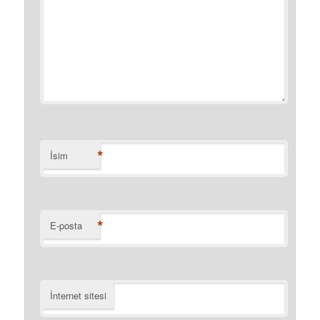
*
İsim
*
E-posta
İnternet sitesi