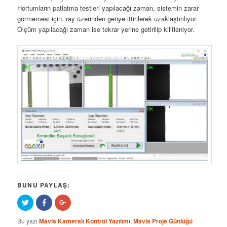
Hortumların patlatma testleri yapılacağı zaman, sistemin zarar
görmemesi için, ray üzerinden geriye ittirilerek uzaklaştırılıyor.
Ölçüm yapılacağı zaman ise tekrar yerine getirilip kilitleniyor.
BUNU PAYLAŞ:
Twitter
Facebook
Google+
üzerinde
üzerinde
üzerinde
paylaşmak
paylaş
paylaşmak
için
(Yeni
için
Bu yazı
Mavis Kameralı Kontrol Yazılımı
,
Mavis Proje Günlüğü
tıklayın
pencerede
tıklayın