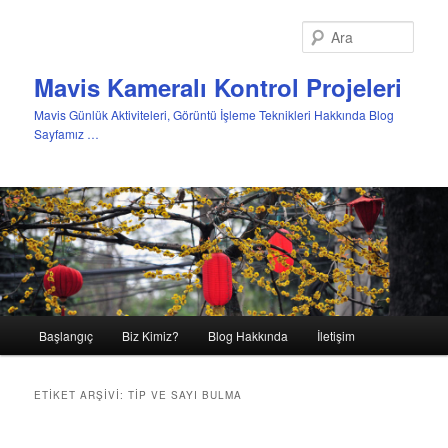
Ara
Mavis Kameralı Kontrol Projeleri
Mavis Günlük Aktiviteleri, Görüntü İşleme Teknikleri Hakkında Blog
Sayfamız …
Ana
Başlangıç
Biz Kimiz?
Blog Hakkında
İletişim
Birincil
İkincil
menü
içeriğe
içeriğe
ETIKET ARŞIVI:
TIP VE SAYI BULMA
geç
geç