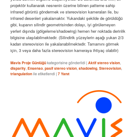
projektör kullanarak nesnenin üzerine bilinen patterne sahip
infrared görüntü göndermek ve stereovision kameraları ile, bu
infrared desenleri yakalamaktır. Yukarıdaki şekilde de görüldüğü
gibi, kupanın silindir geometrisinden dolayı, iyi görülemeyen
yerleri dışında (gölgeleme/shadowing) hemen her noktada derinlik
bilgisine ulaşılabilmektedir. (Silindirik yüzeylerin aşağı yukarı 2/3
kadarı stereovision ile yakalanabilmektedir. Tamamını görmek
için, 3 veya daha fazla stereovision kameraya ihtiyaç olabilir)
Mavis Proje Günlüğü
kategorisine gönderildi
|
Aktif stereo vision
,
disparity
,
Ensenso
,
pasif stereo vision
,
shadowing
,
Stereovision
,
triangulation
ile etiketlendi
|
7
Yanıt