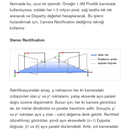
Normalde bu, uzun bir işlemdir. Örneğin 1.3M Pixellik kameralar
kullanılıyorsa, soldaki her 1.3 milyon pixel, sağ tarafta tek tek
aranacak ve Disparity değerleri hesaplanacak. Bu işlemi
hızlandırmak için, Camera Rectification dediğimiz tekniği
kullanırız.
Stereo Rectification
Rektifikasyondaki amaç, p noktasının her iki kameradaki
izdüşümleri olan p’ ve p” noktalarını, yatay eksende aynı paralel
doğru üzerine düşürmektir. Bunun için, her iki kamera görüntüsü
de, bir miktar döndürülür ve pixeller transform edilir. Sonuçta, p’
ve p” noktaları aynı y (row – satır) değerine denk getirilir. Rectified
(düzeltilmiş) görüntüler, şimdi aynı eksendedir (z=1) Epipolar
doğrular, (l1 ve l2) aynı paralel düzlemdedir. Artık, sol kameradaki