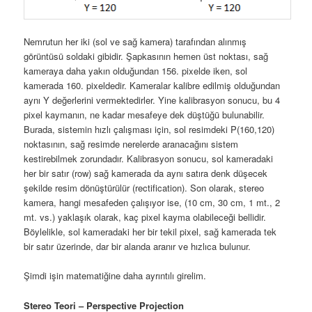
Nemrutun her iki (sol ve sağ kamera) tarafından alınmış
görüntüsü soldaki gibidir. Şapkasının hemen üst noktası, sağ
kameraya daha yakın olduğundan 156. pixelde iken, sol
kamerada 160. pixeldedir. Kameralar kalibre edilmiş olduğundan
aynı Y değerlerini vermektedirler. Yine kalibrasyon sonucu, bu 4
pixel kaymanın, ne kadar mesafeye dek düştüğü bulunabilir.
Burada, sistemin hızlı çalışması için, sol resimdeki P(160,120)
noktasının, sağ resimde nerelerde aranacağını sistem
kestirebilmek zorundadır. Kalibrasyon sonucu, sol kameradaki
her bir satır (row) sağ kamerada da aynı satıra denk düşecek
şekilde resim dönüştürülür (rectification). Son olarak, stereo
kamera, hangi mesafeden çalışıyor ise, (10 cm, 30 cm, 1 mt., 2
mt. vs.) yaklaşık olarak, kaç pixel kayma olabileceği bellidir.
Böylelikle, sol kameradaki her bir tekil pixel, sağ kamerada tek
bir satır üzerinde, dar bir alanda aranır ve hızlıca bulunur.
Şimdi işin matematiğine daha ayrıntılı girelim.
Stereo Teori – Perspective Projection