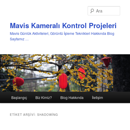
Ara
Mavis Kameralı Kontrol Projeleri
Mavis Günlük Aktiviteleri, Görüntü İşleme Teknikleri Hakkında Blog
Sayfamız …
Ana
Başlangıç
Biz Kimiz?
Blog Hakkında
İletişim
Birincil
İkincil
menü
içeriğe
içeriğe
ETIKET ARŞIVI:
SHADOWING
geç
geç