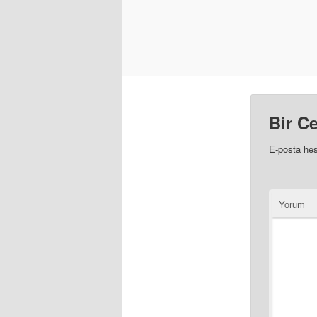
Bir C
E-posta he
Yorum