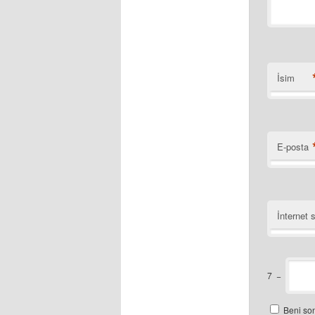
İsim
E-posta
İnternet s
7
−
Beni son