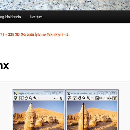
log Hakkında
İletişim
371 × 225
3D Görüntü İşleme Teknikleri – 2
mx