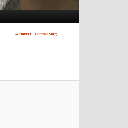
Görsel
← Önceki
Sonraki &arr;
dolaşım