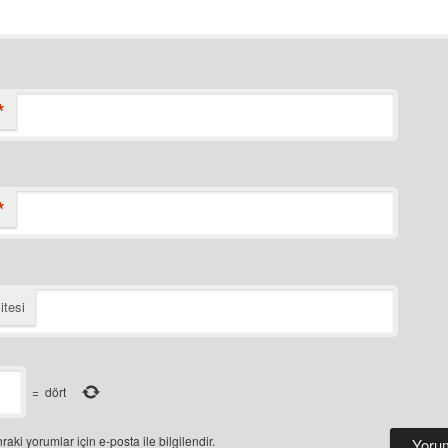
*
*
itesi
=
dört
raki yorumlar için e-posta ile bilgilendir.