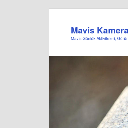
Mavis Kameral
Mavis Günlük Aktiviteleri, Gör