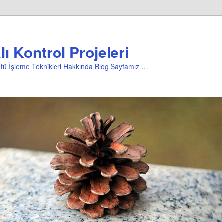
ı Kontrol Projeleri
üntü İşleme Teknikleri Hakkında Blog Sayfamız …