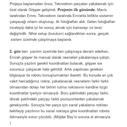
Projeye başlamadan önce, Teknodrom parçaları yakalamak için
özel olarak Gripper geliştirdi.
Projenin ilk gününde
, Mavis
tarafından Emre, Teknodrom tarafında Emrahla birlikte sistemin
çalışacağı ortamı oluşturup, ilk fotoğrafları aldı. Gelen fotoğrafları
inceleyip daha iyi bir sonuç almak için kamerayı ve lensi
değiştirdik. Nihai setup (kurulum) sağlandıktan sonra, gerçek
sistem üzerinde çalışılmaya başlandı.
2. gün
ben yazılım üzerinde ben çalışmaya devam ederken,
Emrah gripper ile manual olarak nesneleri yakalamaya çalıştı.
Sonuçta yazılım gerekli koordinatları bulacak, gripper ise
sorunsuz çalışacak hale getirildi. Artık yapılması gereken
bilgisayar ile robotu konuşturmaktan ibaretti. Bu konuda en çok
vakit harcadığımız nokta, yakalanacak nesnelerin farklı farklı
olmasından dolayı her birinin tutma noktasının kendine özgü
koordinatlar içeriyor olmasıydı. Boru şeklindeki parçayı farklı,
dirsek şeklindeki parçayı farklı pozisyonlardan yakalamak
gerekiyordu. Sonuçta her parça için sanal yakalama noktası
belirleyip yazılımın bu sanal noktaya göre koordinatları robota
iletmesiyle sorun çözüldü. (Müjdat Bey’in soruna el atmasıyla
)