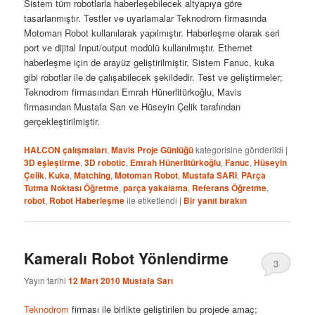
Sistem tüm robotlarla haberleşebilecek altyapıya göre
tasarlanmıştır. Testler ve uyarlamalar Teknodrom firmasında
Motoman Robot kullanılarak yapılmıştır. Haberleşme olarak seri
port ve dijital Input/output modülü kullanılmıştır. Ethernet
haberleşme için de arayüz geliştirilmiştir. Sistem Fanuc, kuka
gibi robotlar ile de çalışabilecek şekildedir. Test ve geliştirmeler;
Teknodrom firmasından Emrah Hünerlitürkoğlu, Mavis
firmasından Mustafa Sarı ve Hüseyin Çelik tarafından
gerçekleştirilmiştir.
HALCON çalışmaları
,
Mavis Proje Günlüğü
kategorisine gönderildi
|
3D eşleştirme
,
3D robotic
,
Emrah Hünerlitürkoğlu
,
Fanuc
,
Hüseyin
Çelik
,
Kuka
,
Matching
,
Motoman Robot
,
Mustafa SARI
,
PArça
Tutma Noktası Öğretme
,
parça yakalama
,
Referans Öğretme
,
robot
,
Robot Haberleşme
ile etiketlendi
|
Bir yanıt bırakın
Kameralı Robot Yönlendirme
3
Yayın tarihi
12 Mart 2010
Mustafa Sarı
Teknodrom
firması ile birlikte geliştirilen bu projede amaç;