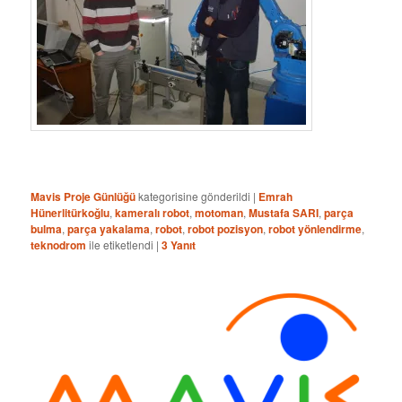
Mavis Proje Günlüğü
kategorisine gönderildi
|
Emrah
Hünerlitürkoğlu
,
kameralı robot
,
motoman
,
Mustafa SARI
,
parça
bulma
,
parça yakalama
,
robot
,
robot pozisyon
,
robot yönlendirme
,
teknodrom
ile etiketlendi
|
3
Yanıt