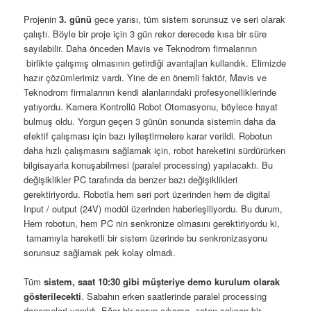
Projenin
3. günü
gece yarısı, tüm sistem sorunsuz ve seri olarak
çalıştı. Böyle bir proje için 3 gün rekor derecede kısa bir süre
sayılabilir. Daha önceden Mavis ve Teknodrom firmalarının
birlikte çalışmış olmasının getirdiği avantajları kullandık. Elimizde
hazır çözümlerimiz vardı. Yine de en önemli faktör, Mavis ve
Teknodrom firmalarının kendi alanlarındaki profesyonelliklerinde
yatıyordu. Kamera Kontrollü Robot Otomasyonu, böylece hayat
bulmuş oldu. Yorgun geçen 3 günün sonunda sistemin daha da
efektif çalışması için bazı iyileştirmelere karar verildi. Robotun
daha hızlı çalışmasını sağlamak için, robot hareketini sürdürürken
bilgisayarla konuşabilmesi (paralel processing) yapılacaktı. Bu
değişiklikler PC tarafında da benzer bazı değişiklikleri
gerektiriyordu. Robotla hem seri port üzerinden hem de digital
Input / output (24V) modül üzerinden haberleşiliyordu. Bu durum,
Hem robotun, hem PC nin senkronize olmasını gerektiriyordu ki,
tamamıyla hareketli bir sistem üzerinde bu senkronizasyonu
sorunsuz sağlamak pek kolay olmadı.
Tüm
sistem, saat 10:30 gibi müşteriye demo kurulum olarak
gösterilecekti
. Sabahın erken saatlerinde paralel processing
denemeleri yapıldı. Eğer bir sorun çıkarsa, zaten çalışan bir