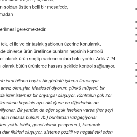
-soldan-üstten belli bir mesafede,
olmadan
derilmesi gerekmektedir.
 tek, el ile ve bir taslak şablonun üzerine konularak,
e binlerce ürün üretilince bunların hepsinin kontrolü
li olarak ürün seçilip sadece onlara bakılıyordu. Artık 7-24
 olarak bütün ürünlerde hassas şekilde kontrol sağlanıyor.
e ismi bilinen başka bir görüntü işleme firmasıyla
şarısız olmuşlar. Maalesef diyorum çünkü müşteri, bir
da ister istemez bir önyargısı oluşuyor. Kontrolün çok zor
firmaların hepsinin aynı olduğuna ve diğerlerinin de
iyorlar. Bir yandan da eğer uçuk istekleri varsa (her şeyi
 aşırı hassas bulsun vb.) bunlardan vazgeçiyorlar
aten yoktu tabiki, genel olarak yazıyorum), kameralı
a dair fikirleri oluşuyor, sisteme pozitif ve negatif etki eden