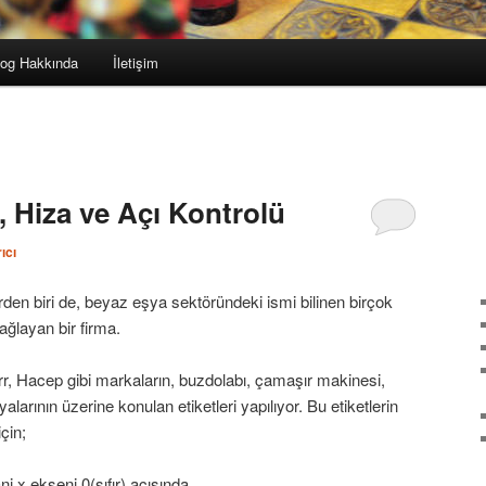
log Hakkında
İletişim
ı, Hiza ve Açı Kontrolü
ıcı
en biri de, beyaz eşya sektöründeki ismi bilinen birçok
sağlayan bir firma.
rr, Hacep gibi markaların, buzdolabı, çamaşır makinesi,
larının üzerine konulan etiketleri yapılıyor. Bu etiketlerin
çin;
 x ekseni 0(sıfır) açısında,