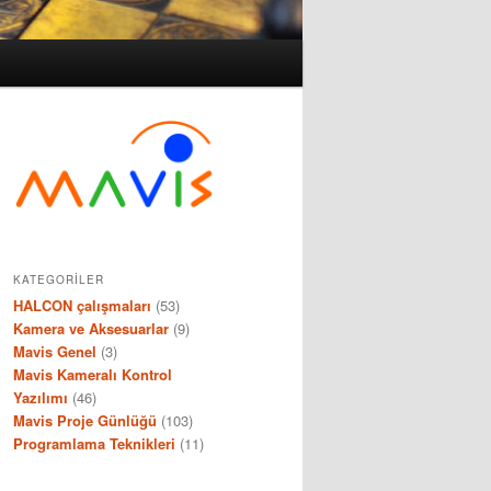
KATEGORILER
HALCON çalışmaları
(53)
Kamera ve Aksesuarlar
(9)
Mavis Genel
(3)
Mavis Kameralı Kontrol
Yazılımı
(46)
Mavis Proje Günlüğü
(103)
Programlama Teknikleri
(11)