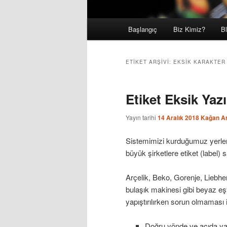
Ana
Başlangıç
Biz Kimiz?
B
Birincil
İkincil
menü
içeriğe
içeriğe
ETIKET ARŞIVI:
EKSIK KARAKTER
geç
geç
Etiket Eksik Yaz
Yayın tarihi
14 Aralık 2018
Kağan Ar
Sistemimizi kurduğumuz yerlerd
büyük şirketlere etiket (label) 
Arçelik, Beko, Gorenje, Liebhe
bulaşık makinesi gibi beyaz eşya
yapıştırılırken sorun olmaması i
Doğru yönde ve açıda yani