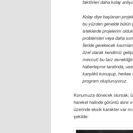
faktörleri daha kolay anlıyo
Kolay diye başlanan projele
bu yüzden genelde bütün pro
isteklerde projelerim oldu
problemleri veya daha son
İleride gerekecek kısımla
özel olarak kendimiz gelişt
mevcut) bu tarz esnekliğim
haberleşme tarafında, user
karşılıklı konuşup, herkes 
program oluşturuyoruz.
Konumuza dönecek olursak; ür
hareket halinde görüntü alınır ve
üzerinde eksik karakter var mı,
şekilde: