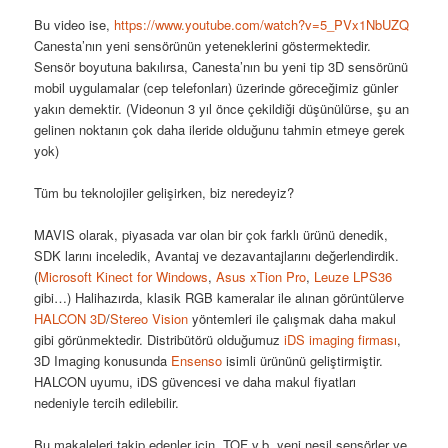
Bu video ise,
https://www.youtube.com/watch?v=5_PVx1NbUZQ
Canesta’nın yeni sensörünün yeteneklerini göstermektedir.
Sensör boyutuna bakılırsa, Canesta’nın bu yeni tip 3D sensörünü
mobil uygulamalar (cep telefonları) üzerinde göreceğimiz günler
yakın demektir. (Videonun 3 yıl önce çekildiği düşünülürse, şu an
gelinen noktanın çok daha ileride olduğunu tahmin etmeye gerek
yok)
Tüm bu teknolojiler gelişirken, biz neredeyiz?
MAVIS olarak, piyasada var olan bir çok farklı ürünü denedik,
SDK larını inceledik, Avantaj ve dezavantajlarını değerlendirdik.
(
Microsoft Kinect for Windows
,
Asus xTion Pro
,
Leuze LPS36
gibi…) Halihazırda, klasik RGB kameralar ile alınan görüntülerve
HALCON 3D
/
Stereo Vision
yöntemleri ile çalışmak daha makul
gibi görünmektedir. Distribütörü olduğumuz
iDS imaging firması
,
3D Imaging konusunda
Ensenso
isimli ürününü geliştirmiştir.
HALCON uyumu, iDS güvencesi ve daha makul fiyatları
nedeniyle tercih edilebilir.
Bu makaleleri takip edenler için, TOF v.b. yeni nesil sensörler ve