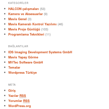
KATEGORILER
HALCON çalışmaları
(53)
Kamera ve Aksesuarlar
(9)
Mavis Genel
(3)
Mavis Kameralı Kontrol Yazılımı
(46)
Mavis Proje Günlüğü
(103)
Programlama Teknikleri
(11)
BAĞLANTILAR
IDS Imaging Development Systems GmbH
Mavis Yapay Görme
MVTec Software GmbH
Temalar
Wordpress Türkiye
META
Giriş
Yazılar
RSS
Yorumlar
RSS
WordPress.org