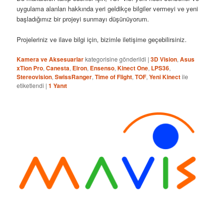
uygulama alanları hakkında yeri geldikçe bilgiler vermeyi ve yeni
başladığımız bir projeyi sunmayı düşünüyorum.
Projeleriniz ve ilave bilgi için, bizimle iletişime geçebilirsiniz.
Kamera ve Aksesuarlar
kategorisine gönderildi
|
3D Vision
,
Asus
xTion Pro
,
Canesta
,
Elron
,
Ensenso
,
Kinect One
,
LPS36
,
Stereovision
,
SwissRanger
,
Time of Flight
,
TOF
,
Yeni Kinect
ile
etiketlendi
|
1
Yanıt