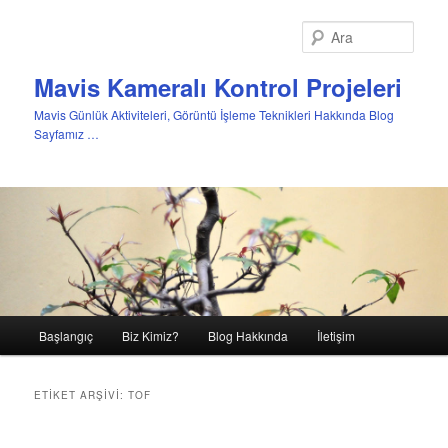
Ara
Mavis Kameralı Kontrol Projeleri
Mavis Günlük Aktiviteleri, Görüntü İşleme Teknikleri Hakkında Blog
Sayfamız …
Ana
Başlangıç
Biz Kimiz?
Blog Hakkında
İletişim
Birincil
İkincil
menü
içeriğe
içeriğe
ETIKET ARŞIVI:
TOF
geç
geç