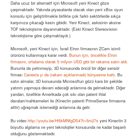
Daha ucuz bir alternatif için Microsoft yeni Kinect göze
çarpmaktadır. Yakında piyasalarda olacak olan yeni xBox oyun
konsolu için geliştirilmekle birlikte çok farklı sektörlerde sıkça
karşımıza çıkacağı kesin gibidir. Yeni Kinect, eskisinin aksine
TOF teknolojisine dayanmaktadır. (Eski Kinect Stereovision
teknolojisine göre çalışmaktaydı.)
Microsoft, yeni Kinect için, İsrail Elron firmasının ZCam isimli
ürününü kullanmaya karar verdi.
Bunun için, öncelikle Elron
firmasını, ortalama olarak 5 milyon USD gibi bir rakama satın aldı.
Bununla da yetinmeyip, 3D konusunda öncül bir diğer sensör
firmas
ı Canesta yı da (rakam açıklanmadı) bünyesine kattı
. Bu
satın almalar, 3D konusunda Microsoftun gözü kara bir şekilde
yatırım yapmaya devam edeceği anlamına da gelmektedir. Diğer
yandan, özellikle Amerikada çok sıkı olan patent ihlal
davaları/mahkemeleri ile (Kinectin patenti PrimeSense firmasına
aittir) uğraşmak istemediği anlamına da gelir.
Bu video
http://youtu.be/Hi5kMNfgDS4?t=5m27s
yeni Kinectin 3
boyutlu algılama ve yeni teknolojiler konusunda ne kadar başarılı
olduğunu göstermektedir.