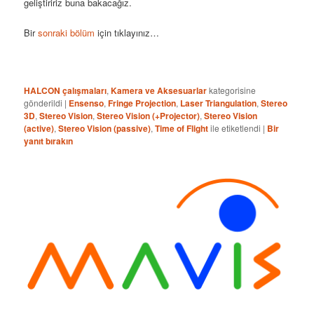
geliştiririz buna bakacağız.
Bir
sonraki bölüm
için tıklayınız…
HALCON çalışmaları
,
Kamera ve Aksesuarlar
kategorisine
gönderildi
|
Ensenso
,
Fringe Projection
,
Laser Triangulation
,
Stereo
3D
,
Stereo Vision
,
Stereo Vision (+Projector)
,
Stereo Vision
(active)
,
Stereo Vision (passive)
,
Time of Flight
ile etiketlendi
|
Bir
yanıt bırakın