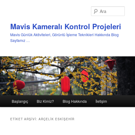
Ara
Mavis Kameralı Kontrol Projeleri
Mavis Günlük Aktiviteleri, Görüntü İşleme Teknikleri Hakkında Blog
Sayfamız …
Ana
Başlangıç
Biz Kimiz?
Blog Hakkında
İletişim
Birincil
İkincil
menü
içeriğe
içeriğe
ETIKET ARŞIVI:
ARÇELIK ESKIŞEHIR
geç
geç