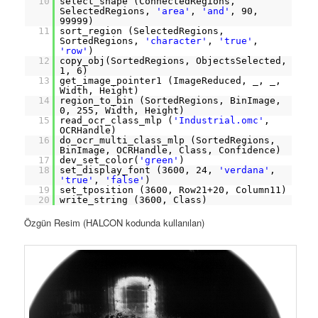
10
select_shape (ConnectedRegions,
SelectedRegions,
'area'
,
'and'
, 90,
99999)
11
sort_region (SelectedRegions,
SortedRegions,
'character'
,
'true'
,
'row'
)
12
copy_obj(SortedRegions, ObjectsSelected,
1, 6)
13
get_image_pointer1 (ImageReduced, _, _,
Width, Height)
14
region_to_bin (SortedRegions, BinImage,
0, 255, Width, Height)
15
read_ocr_class_mlp (
'Industrial.omc'
,
OCRHandle)
16
do_ocr_multi_class_mlp (SortedRegions,
BinImage, OCRHandle, Class, Confidence)
17
dev_set_color(
'green'
)
18
set_display_font (3600, 24,
'verdana'
,
'true'
,
'false'
)
19
set_tposition (3600, Row21+20, Column11)
20
write_string (3600, Class)
Özgün Resim (HALCON kodunda kullanılan)