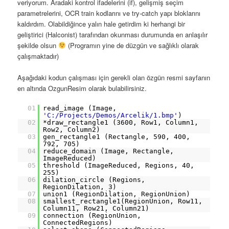
veriyorum. Aradaki kontrol ifadelerini (if), gelişmiş seçim
parametrelerini, OCR train kodlarını ve try-catch yapı bloklarını
kaldırdım. Olabildiğince yalın hale getirdim ki herhangi bir
geliştirici (Halconist) tarafından okunması durumunda en anlaşılır
şekilde olsun
(Programın yine de düzgün ve sağlıklı olarak
çalışmaktadır)
Aşağıdaki kodun çalışması için gerekli olan özgün resmi sayfanın
en altında OzgunResim olarak bulabilirsiniz.
01
read_image (Image,
'C:/Projects/Demos/Arcelik/1.bmp'
)
02
*draw_rectangle1 (3600, Row1, Column1,
Row2, Column2)
03
gen_rectangle1 (Rectangle, 590, 400,
792, 705)
04
reduce_domain (Image, Rectangle,
ImageReduced)
05
threshold (ImageReduced, Regions, 40,
255)
06
dilation_circle (Regions,
RegionDilation, 3)
07
union1 (RegionDilation, RegionUnion)
08
smallest_rectangle1(RegionUnion, Row11,
Column11, Row21, Column21)
09
connection (RegionUnion,
ConnectedRegions)