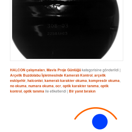
HALCON çalışmaları
,
Mavis Proje Günlüğü
kategorisine gönderildi
|
Arçelik Buzdolabu İşletmesinde Kameralı Kontrol
,
arçelik
eskişehir
,
halconist
,
kameralı karakter okuma
,
kompresör okuma
,
no okuma
,
numara okuma
,
ocr
,
optik karakter tanıma
,
optik
kontrol
,
optik tanıma
ile etiketlendi
|
Bir yanıt bırakın