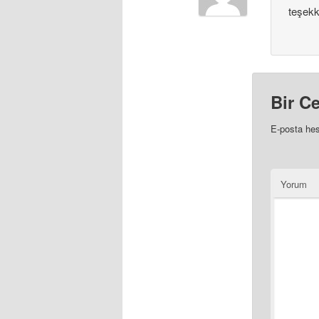
teşekk
Bir C
E-posta he
Yorum