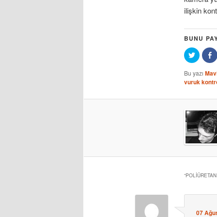
ilişkin kon
BUNU PA
Twitter
F
üzerind
ü
paylaş
p
için
(
Bu yazı
Mavi
tıklayın
p
vuruk kontr
(Yeni
a
pencer
açılır)
“
POLIÜRETAN
07 Ağus