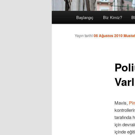
Ana
Başlangıç
Biz Kimiz?
B
Birincil
menü
içeriğe
Yayın tarihi
06 Ağustos 2010
Mustaf
geç
Pol
Varl
Mavis,
Pi
kontroller
tarafında 
için devra
içinde eği