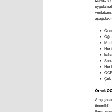
Mavis, VYP
uygulamala
veritabanı
aşağıdaki 
Önce
Öğre
Mode
Her 
kaba
Sonu
Her 
OCR 
Çok 
Örnek OC
Araç şase
önemlidir.
firma, şas