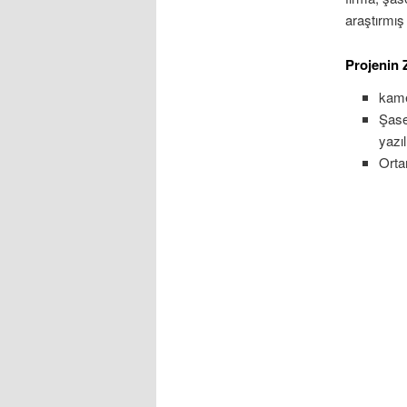
araştırmış
Projenin 
kame
Şase
yazıl
Orta