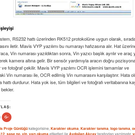
şleyişi
stem, RS232 hattı üzerinden RK512 protokolüne uygun olarak, sırada
sını iletir. Mavis VYP yazılımı bu numarayı hafızasına alır. Hat üzeri
aca, Vin numarası yazıldıktan sonra, Vin yazıcı başlık ayrılır ve ara
ek kamera altına gelir. Bir sensör yardımıyla aracın doğru pozisyona
ınır ve fotoğraf çekilir. Mavis VYP yazılımı OCR işlemini tamamlar ve
aki Vin numarası ile, OCR edilmiş Vin numarasını karşılaştırır. Hata o
hattı durdurur. Hata yok ise, tüm bilgileri ve fotoğrafı veritabanına k
 bekler.
YLAŞ:
acebook
Google+
e
zerinde
üzerinde
mak
aylaş
paylaşmak
Yeni
için
s Proje Günlüğü
kategorisine,
Karakter okuma
,
Karakter tanıma
,
logo tanıma
,
o
encerede
tıklayın
512
,
şase no
,
vin
,
yazı okuma
etiketleri ile
Aydoğan Akçay
tarafından yazılmıştır.
y
çılır)
(Yeni