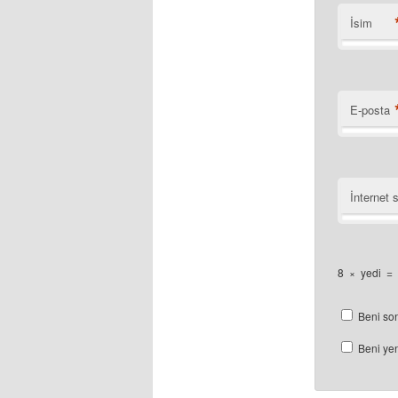
İsim
E-posta
İnternet s
8
×
yedi
=
Beni son
Beni yen