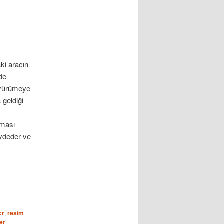
ki aracın
nde
ç yürümeye
 geldiği
lması
aydeder ve
cr
,
resim
er