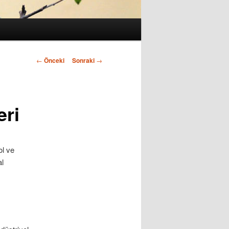
←
Önceki
Sonraki
→
ri
ol ve
l