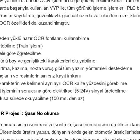
 yazılımı üzerinde OCR işlemini de gerçekleştirebilmektedir. Tüm en
rda başarıyla kullanılan VYP ile, tüm görüntü işleme işlemleri, PLC bağ
, resim kaydetme, güvenlik vb. gibi halihazırda var olan tüm özellikleri
OCR özellikleri de kazandırılmıştır.
den yüklü hazır OCR fontlarını kullanabilme
tebilme (Train işlemi)
le göre öğretebilme
türlü boy ve genişlikteki karakterleri okuyabilme
rtma, kazıma, nokta vuruş gibi tüm yazım yöntemleri destekleme
çların ve resimlerin sınırsız kayıt imkanı
karakterin ve kelimeni ayrı ayrı OCR kalite yüzdesini görebilme
işleminin sonucuna göre elektriksel (5-24V) sinyal üretebilme
kısa sürede okuyabilme (100 ms. den az)
R Projesi : Şase No okuma
 numarasının okunması ve kontrolü, şase numarasının üretilmesi kad
 Ülkemizde üretim yapan, dünyanın önde gelen otomotiv üreticilerinde
e numarasını, mevcut üretim hattını değiştirmeden, okunabilme imkan