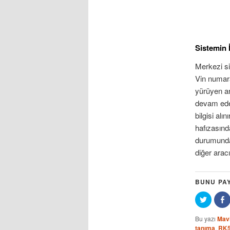
Sistemin İ
Merkezi si
Vin numara
yürüyen ar
devam eder
bilgisi al
hafızasınd
durumunda 
diğer aracı
BUNU PA
Twitter
F
üzerind
ü
paylaş
p
için
(
Bu yazı
Mavi
tıklayın
p
tanıma
,
RK
(Yeni
a