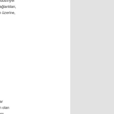
düstriyel
lantıları,
n üzerine,
ar
n olan
ını