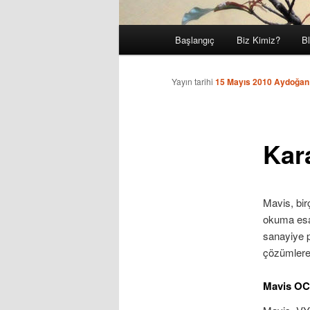
Ana
Başlangıç
Biz Kimiz?
B
Birincil
menü
içeriğe
Yayın tarihi
15 Mayıs 2010
Aydoğan
geç
Kar
Mavis, bir
okuma esa
sanayiye p
çözümlere 
Mavis OCR