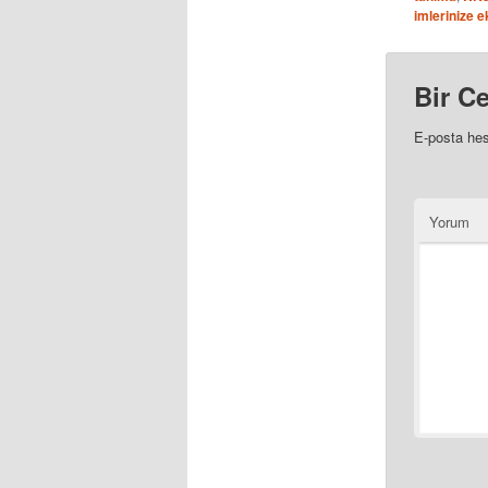
pencer
imlerinize e
açılır)
Bir C
E-posta he
Yorum