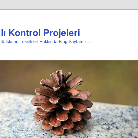
ı Kontrol Projeleri
üntü İşleme Teknikleri Hakkında Blog Sayfamız …