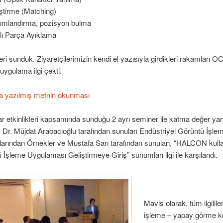
ştirme (Matching)
mlandırma, pozisyon bulma
lı Parça Ayıklama
leri sunduk. Ziyaretçilerimizin kendi el yazısıyla girdikleri rakamları 
 uygulama ilgi çekti.
la yazılmış metnin okunması
r etkinlikleri kapsamında sunduğu 2 ayrı seminer ile katma değer y
r. Dr. Müjdat Arabacıoğlu tarafından sunulan Endüstriyel Görüntü İşle
arından Örnekler ve Mustafa Sarı tarafından sunulan, “HALCON kull
ü İşleme Uygulaması Geliştirmeye Giriş” sunumları ilgi ile karşılandı.
Mavis olarak, tüm ilgilil
işleme – yapay görme 